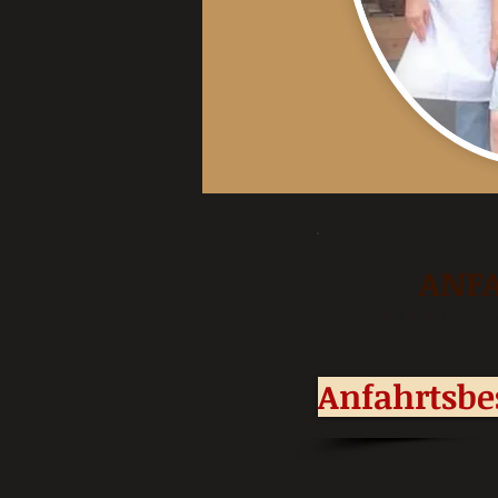
ANF
Brückenstr 10, 
Anfahrtsbe