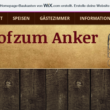
m Homepage-Baukasten von
.com
erstellt. Erstelle deine Websit
T
SPEISEN
GÄSTEZIMMER
INFORMATIO
of
zum Anker