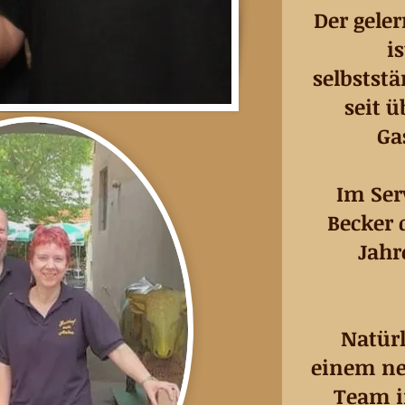
Der geler
i
selbstst
seit ü
Ga
Im Ser
Becker 
Jahr
Natür
einem ne
Team i