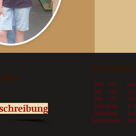
ÖFFNUNG
AHRT
Wir haben für s
Mo. ,
Di., ges
97199 Ochsenfurt
Mi. - Fr. 12:00
Mi. - Fr. 17:00
schreibung
Samstag 11:00 
Samstag 17:00 
So & Feiert. 11:0