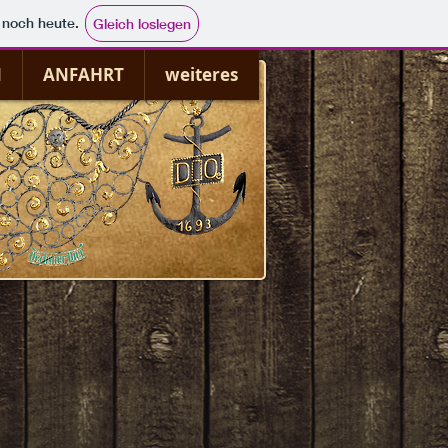
e noch heute.
Gleich loslegen
N
ANFAHRT
weiteres